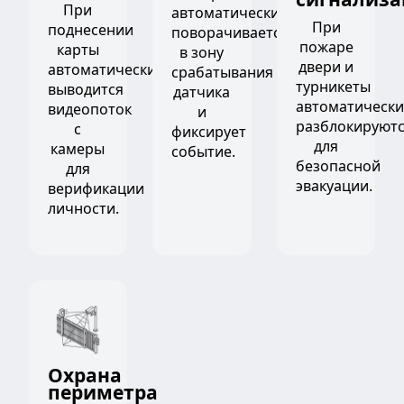
При
автоматически
При
поднесении
поворачивается
пожаре
карты
в зону
двери и
автоматически
срабатывания
турникеты
выводится
датчика
автоматически
видеопоток
и
разблокируют
с
фиксирует
для
камеры
событие.
безопасной
для
эвакуации.
верификации
личности.
Охрана
периметра