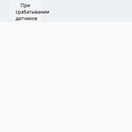
При
срабатывании
датчиков
включаются
прожекторы
и
камеры
направляются
на зону
проникновения.
Интеграция с техническими
системами зданий